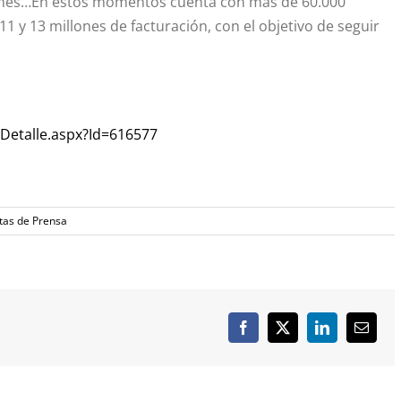
pymes…En estos momentos cuenta con más de 60.000
 11 y 13 millones de facturación, con el objetivo de seguir
sDetalle.aspx?Id=616577
tas de Prensa
Facebook
X
LinkedIn
Correo
electró