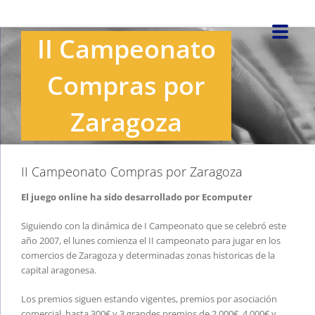
Saltar
al
II Campeonato
contenido
Compras por
Zaragoza
II Campeonato Compras por Zaragoza
El juego online ha sido desarrollado por Ecomputer
Siguiendo con la dinámica de I Campeonato que se celebró este
año 2007, el lunes comienza el II campeonato para jugar en los
comercios de Zaragoza y determinadas zonas historicas de la
capital aragonesa.
Los premios siguen estando vigentes, premios por asociación
comercial, hasta 300€ y 3 grandes premios de 2.000€, 4.000€ y