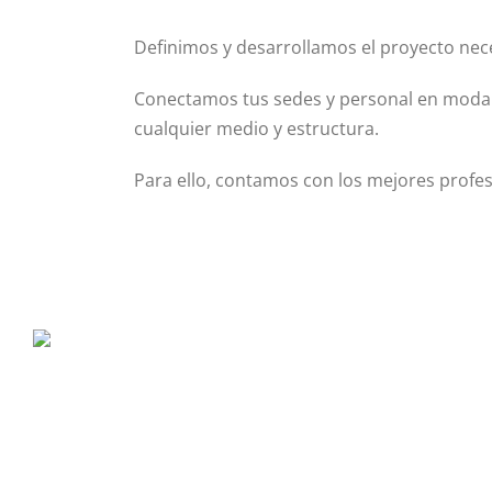
Definimos y desarrollamos el proyecto nec
Conectamos tus sedes y personal en modali
cualquier medio y estructura.
Para ello, contamos con los mejores profe
P. Tec. Walqa, Huesca
974 299 210
central@ecomputer.es