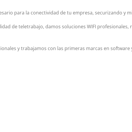
esario para la conectividad de tu empresa, securizando y 
dad de teletrabajo, damos soluciones WIFI profesionales, 
sionales y trabajamos con las primeras marcas en software 
SOLUCIONES
INTERNET
Redes Informáticas
Web Corporativa
Dominios y Alojamientos
Tienda Online
Sistema ERP
Aplicaciones a Medida
Protección de Datos
SEO/SEM