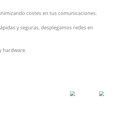
minimizando costes en tus comunicaciones.
rápidas y seguras, desplegamos redes en
y hardware.
SERVICIO TÉCNICO
SAT
Soporte Remoto
Reparación de Móviles
Copias de Seguridad