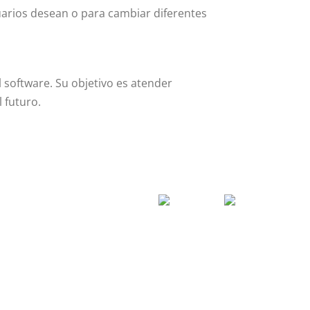
uarios desean o para cambiar diferentes
 software. Su objetivo es atender
 futuro.
SERVICIO TÉCNICO
SAT
Soporte Remoto
Reparación de Móviles
Copias de Seguridad