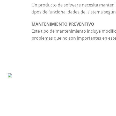
Un producto de software necesita mantenim
tipos de funcionalidades del sistema según
MANTENIMIENTO PREVENTIVO
Este tipo de mantenimiento incluye modific
problemas que no son importantes en est
P. Tec. Walqa, Huesca
974 299 210
central@ecomputer.es