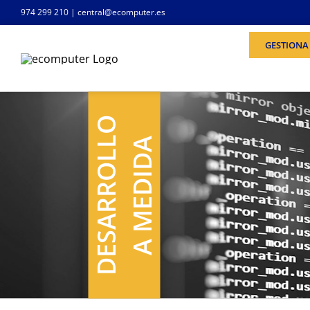
Saltar
974 299 210
|
central@ecomputer.es
al
contenido
GESTIONA 
DESARROLLO
A MEDIDA