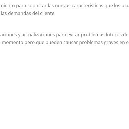
iento para soportar las nuevas características que los us
 las demandas del cliente.
aciones y actualizaciones para evitar problemas futuros del
e momento pero que pueden causar problemas graves en el
SOLUCIONES
INTERNET
Redes Informáticas
Web Corporativa
Dominios y Alojamientos
Tienda Online
Sistema ERP
Aplicaciones a Medida
Protección de Datos
SEO/SEM