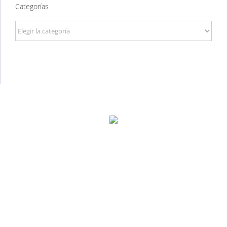
Categorías
Categorías
P. Tec. Walqa, Huesca
974 299 210
central@ecomputer.es