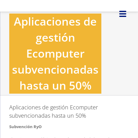
Saltar
al
Aplicaciones de
contenido
gestión
Ecomputer
subvencionadas
hasta un 50%
Aplicaciones de gestión Ecomputer
subvencionadas hasta un 50%
Subvención RyO