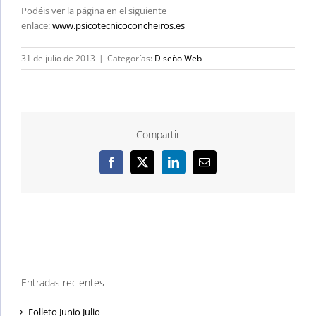
Podéis ver la página en el siguiente
enlace:
www.psicotecnicoconcheiros.es
31 de julio de 2013
|
Categorías:
Diseño Web
Compartir
Facebook
X
LinkedIn
Correo
electrónico
Entradas recientes
Folleto Junio Julio