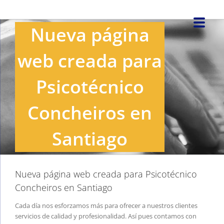
Saltar
al
Nueva página
contenido
web creada para
Psicotécnico
Concheiros en
Santiago
Nueva página web creada para Psicotécnico
Concheiros en Santiago
Cada día nos esforzamos más para ofrecer a nuestros clientes
servicios de calidad y profesionalidad. Así pues contamos con