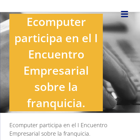
Saltar
al
Ecomputer
contenido
participa en el I
Encuentro
Empresarial
sobre la
franquicia.
Ecomputer participa en el I Encuentro
Empresarial sobre la franquicia.