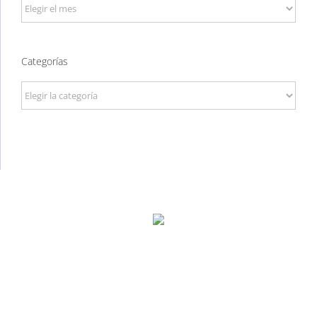
Archivos
Categorías
Categorías
P. Tec. Walqa, Huesca
974 299 210
central@ecomputer.es