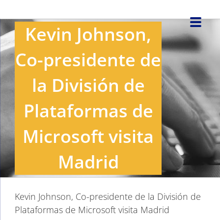
Saltar
al
Kevin Johnson,
contenido
Co-presidente de
la División de
Plataformas de
Microsoft visita
Madrid
Kevin Johnson, Co-presidente de la División de
Plataformas de Microsoft visita Madrid