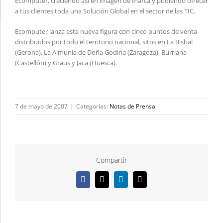
Ecomputer, creciendo así en imagen de marca y pudiendo ofrecer
a tus clientes toda una Solución Global en el sector de las TIC.
Ecomputer lanza esta nueva figura con cinco puntos de venta
distribuidos por todo el territorio nacional, sitos en La Bisbal
(Gerona), La Almunia de Doña Godina (Zaragoza), Burriana
(Castellón) y Graus y Jaca (Huesca).
7 de mayo de 2007
|
Categorías:
Notas de Prensa
Compartir
Facebook
X
LinkedIn
Correo
electrónico