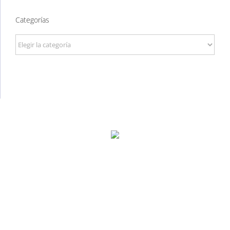
Categorías
Categorías
P. Tec. Walqa, Huesca
974 299 210
central@ecomputer.es