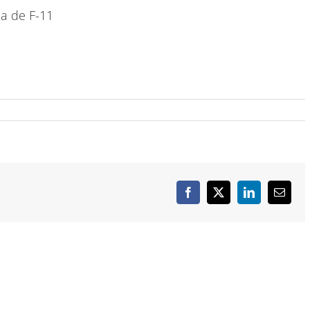
a de F-11
Facebook
X
LinkedIn
Correo
electró