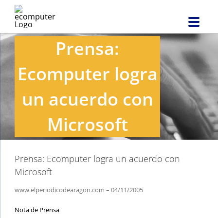
Saltar
al
contenido
Prensa:
Ecomputer logra
un acuerdo con
Microsoft
Prensa: Ecomputer logra un acuerdo con
Microsoft
www.elperiodicodearagon.com – 04/11/2005
Nota de Prensa