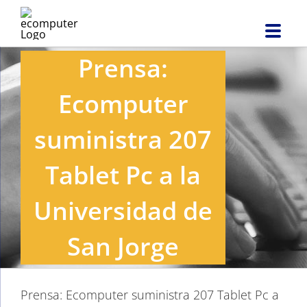
Saltar
al
contenido
Prensa:
Ecomputer
suministra 207
Tablet Pc a la
Universidad de
San Jorge
Prensa: Ecomputer suministra 207 Tablet Pc a