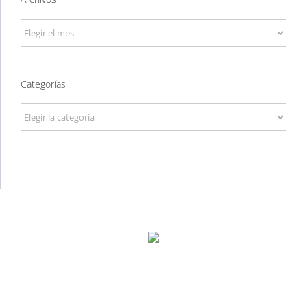
Archivos
Categorías
Categorías
P. Tec. Walqa, Huesca
974 299 210