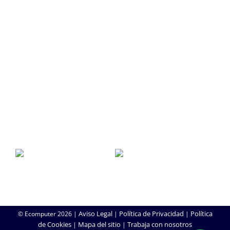
SEO/SEM
SERVICIO TÉCNICO
SAT
Soporte Remoto
Reparación de Móviles
Copias de Seguridad
Aviso Legal
Política de Privacidad
Política
© Ecomputer
2026 |
|
|
de Cookies
Mapa del sitio
Trabaja con nosotros
|
|