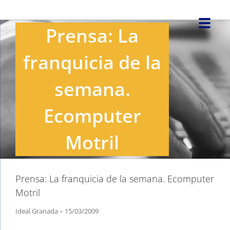
Saltar
al
Prensa: La
contenido
franquicia de la
semana.
Ecomputer
Motril
Prensa: La franquicia de la semana. Ecomputer
Motril
Ideal Granada – 15/03/2009