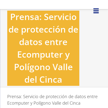
Saltar
al
Prensa: Servicio
contenido
de protección de
datos entre
Ecomputer y
Polígono Valle
del Cinca
Prensa: Servicio de protección de datos entre
Ecomputer y Polígono Valle del Cinca