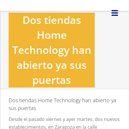
Saltar
al
Dos tiendas
contenido
Home
Technology han
abierto ya sus
puertas
Dos tiendas Home Technology han abierto ya
sus puertas
Desde el pasado viernes y ayer martes, dos nuevos
establecimientos, en Zaragoza en la calle