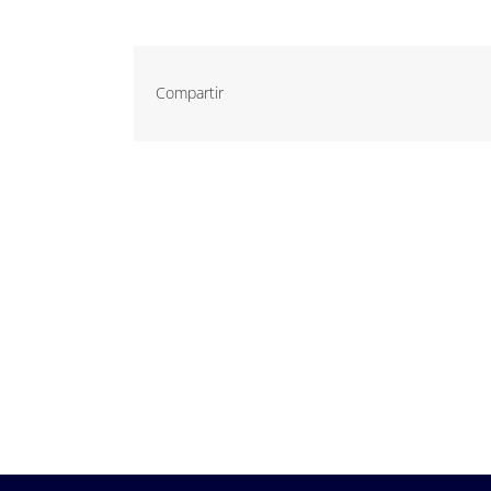
Compartir
P. Tec. Walqa, Huesca
974 299 210
central@ecomputer.es