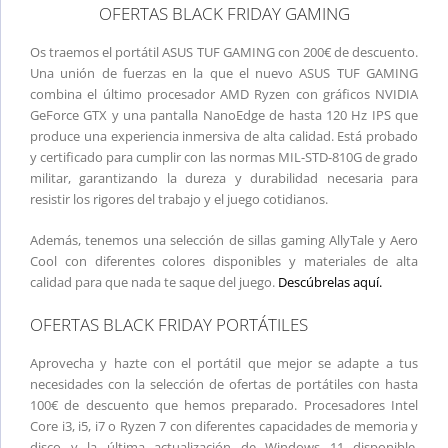
OFERTAS BLACK FRIDAY GAMING
Os traemos el portátil ASUS TUF GAMING con 200€ de descuento.
Una unión de fuerzas en la que el nuevo ASUS TUF GAMING
combina el último procesador AMD Ryzen con gráficos NVIDIA
GeForce GTX y una pantalla NanoEdge de hasta 120 Hz IPS que
produce una experiencia inmersiva de alta calidad. Está probado
y certificado para cumplir con las normas MIL-STD-810G de grado
militar, garantizando la dureza y durabilidad necesaria para
resistir los rigores del trabajo y el juego cotidianos.
Además, tenemos una selección de sillas gaming AllyTale y Aero
Cool con diferentes colores disponibles y materiales de alta
calidad para que nada te saque del juego.
Descúbrelas aquí.
OFERTAS BLACK FRIDAY PORTÁTILES
Aprovecha y hazte con el portátil que mejor se adapte a tus
necesidades con la selección de ofertas de portátiles con hasta
100€ de descuento que hemos preparado. Procesadores Intel
Core i3, i5, i7 o Ryzen 7 con diferentes capacidades de memoria y
disco y la última actualización de Windows 11 disponible.