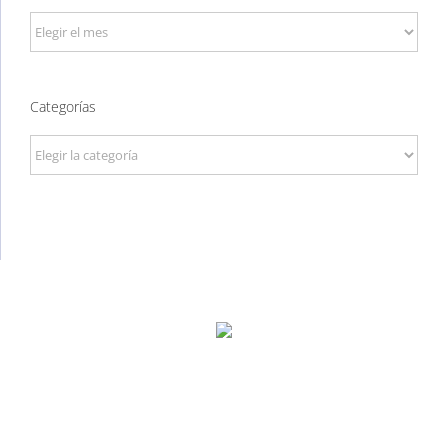
Archivos
Categorías
Categorías
P. Tec. Walqa, Huesca
974 299 210
central@ecomputer.es