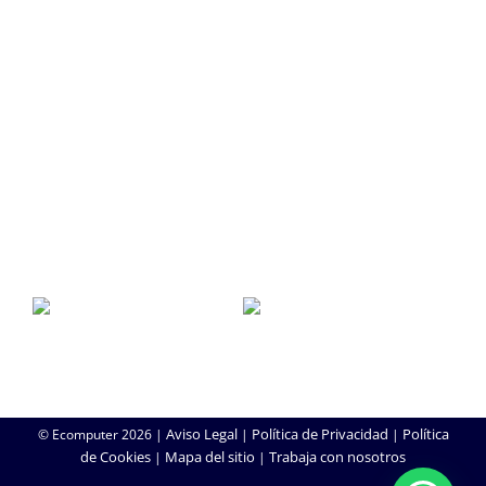
SERVICIO TÉCNICO
SAT
Soporte Remoto
Reparación de Móviles
Copias de Seguridad
Aviso Legal
Política de Privacidad
Política
© Ecomputer
2026 |
|
|
de Cookies
Mapa del sitio
Trabaja con nosotros
|
|