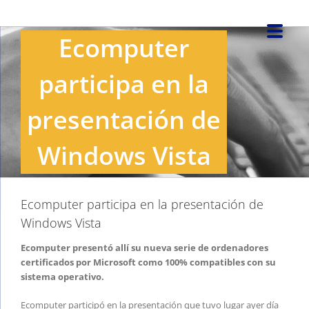
Saltar
al
Ecomputer
contenido
participa en la
presentación de
Windows Vista
Ecomputer participa en la presentación de
Windows Vista
Ecomputer presentó allí su nueva serie de ordenadores
certificados por Microsoft como 100% compatibles con su
sistema operativo.
Ecomputer participó en la presentación que tuvo lugar ayer día