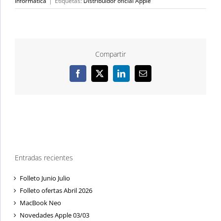
Informática
|
Etiquetas:
Distribuidor oficial Apple
Compartir
Facebook
X
LinkedIn
Correo
electrónico
Entradas recientes
Folleto Junio Julio
Folleto ofertas Abril 2026
MacBook Neo
Novedades Apple 03/03