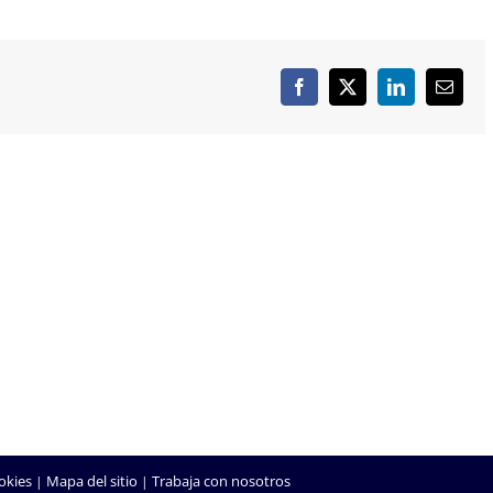
Facebook
X
LinkedIn
Correo
electró
SOLUCIONES
INTERNET
Redes Informáticas
Web Corporativa
Dominios y Alojamientos
Tienda Online
Sistema ERP
Aplicaciones a Medida
Protección de Datos
SEO/SEM
okies
Mapa del sitio
Trabaja con nosotros
|
|