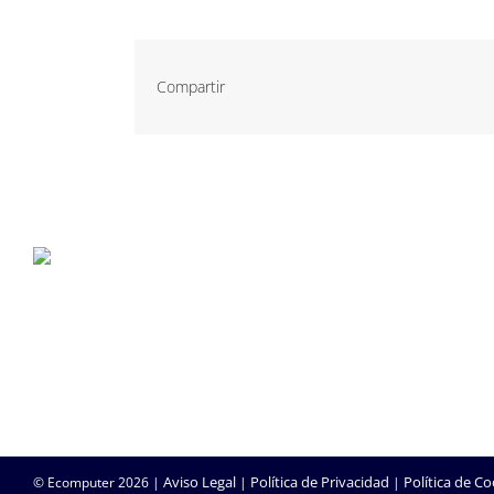
Compartir
P. Tec. Walqa, Huesca
974 299 210
central@ecomputer.es
Aviso Legal
Política de Privacidad
Política de Co
© Ecomputer
2026 |
|
|