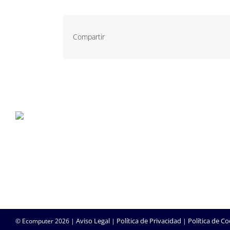
Compartir
P. Tec. Walqa, Huesca
974 299 210
central@ecomputer.es
Aviso Legal
Política de Privacidad
Política de Co
© Ecomputer
2026 |
|
|