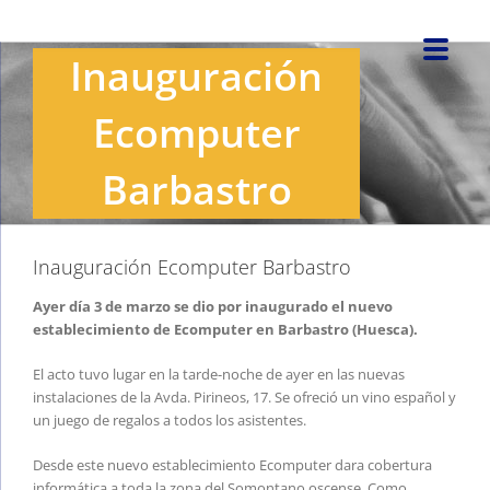
Saltar
al
Inauguración
contenido
Ecomputer
Barbastro
Inauguración Ecomputer Barbastro
Ayer día 3 de marzo se dio por inaugurado el nuevo
establecimiento de Ecomputer en Barbastro (Huesca).
El acto tuvo lugar en la tarde-noche de ayer en las nuevas
instalaciones de la Avda. Pirineos, 17. Se ofreció un vino español y
un juego de regalos a todos los asistentes.
Desde este nuevo establecimiento Ecomputer dara cobertura
informática a toda la zona del Somontano oscense. Como