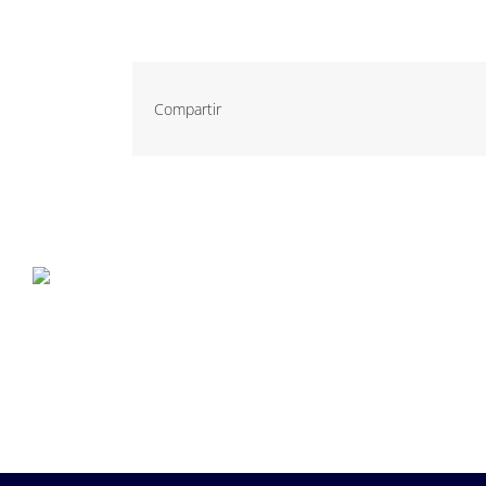
Compartir
P. Tec. Walqa, Huesca
974 299 210
central@ecomputer.es