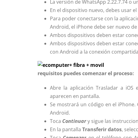
La versión de WhatsApp 2.22.7.74 o un
En el dispositivo nuevo, debes usar e
Para poder conectarse con la aplicaci
Android, el iPhone debe ser nuevo de f
Ambos dispositivos deben estar conec
Ambos dispositivos deben estar conec
con Android a la conexión compartida
requisitos puedes comenzar el proceso:
Abre la aplicación Trasladar a iOS 
aparecen en pantalla.
Se mostrará un código en el iPhone. 
Android.
Toca
Continuar
y sigue las instrucci
En la pantalla
Transferir datos
, sele
Toca
Comenzar
en el teléfono con 