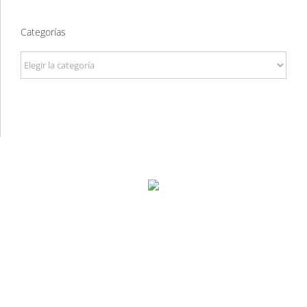
Categorías
Categorías
P. Tec. Walqa, Huesca
974 299 210
central@ecomputer.es