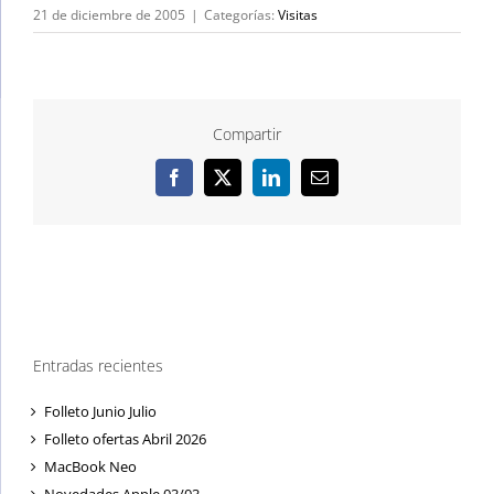
21 de diciembre de 2005
|
Categorías:
Visitas
Compartir
Facebook
X
LinkedIn
Correo
electrónico
Entradas recientes
Folleto Junio Julio
Folleto ofertas Abril 2026
MacBook Neo