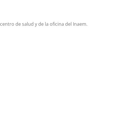
entro de salud y de la oficina del Inaem.
SOLUCIONES
INTERNET
Redes Informáticas
Web Corporativa
Dominios y Alojamientos
Tienda Online
Sistema ERP
Aplicaciones a Medida
Protección de Datos
SEO/SEM