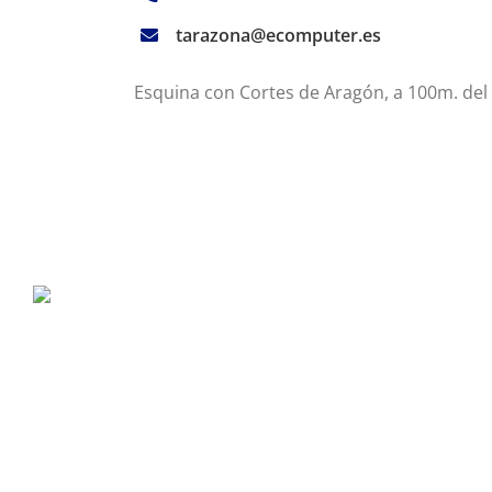
tarazona@ecomputer.es
Esquina con Cortes de Aragón, a 100m. del c
P. Tec. Walqa, Huesca
974 299 210
central@ecomputer.es