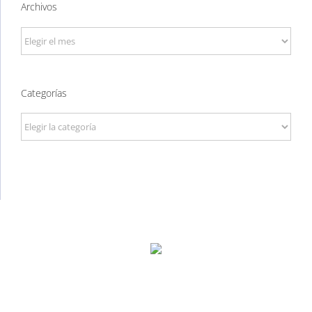
Archivos
Archivos
Categorías
Categorías
P. Tec. Walqa, Huesca
974 299 210