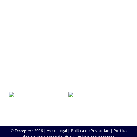
SEO/SEM
SERVICIO TÉCNICO
SAT
Soporte Remoto
Reparación de Móviles
Copias de Seguridad
Aviso Legal
Política de Privacidad
Política
© Ecomputer
2026 |
|
|
de Cookies
Mapa del sitio
Trabaja con nosotros