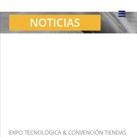
Saltar
al
NOTICIAS
contenido
Ver
imagen
más
grande
EXPO TECNOLÓGICA & CONVENCIÓN TIENDAS