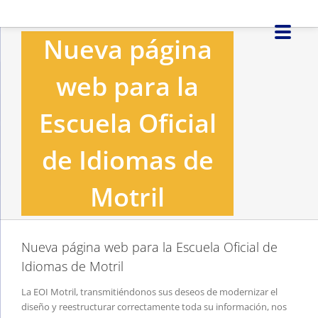
Saltar
al
Nueva página
contenido
web para la
Escuela Oficial
de Idiomas de
Motril
Nueva página web para la Escuela Oficial de
Idiomas de Motril
La EOI Motril, transmitiéndonos sus deseos de modernizar el
diseño y reestructurar correctamente toda su información, nos