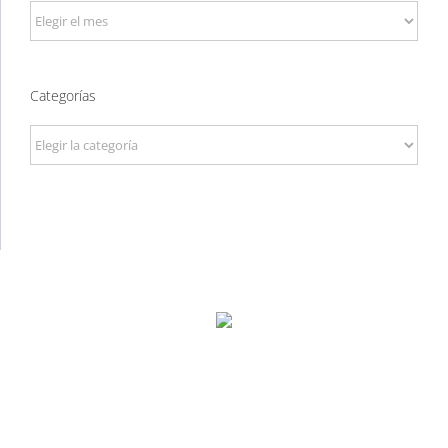
Archivos
Categorías
Categorías
P. Tec. Walqa, Huesca
974 299 210
central@ecomputer.es