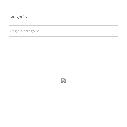
Categorías
Categorías
P. Tec. Walqa, Huesca
974 299 210
central@ecomputer.es