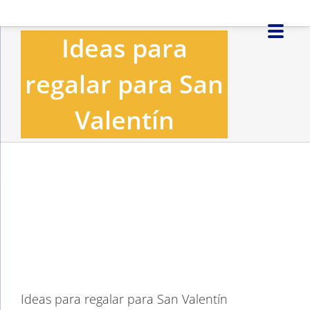
Saltar
al
Ideas para
contenido
regalar para San
Valentín
Ver
imagen
más
grande
Ideas para regalar para San Valentín