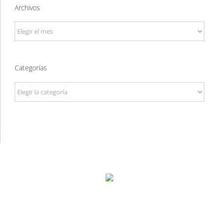
Archivos
Archivos
Categorías
Categorías
P. Tec. Walqa, Huesca
974 299 210