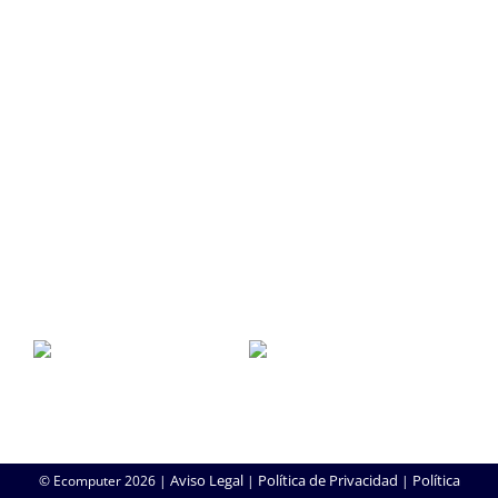
SEO/SEM
SERVICIO TÉCNICO
SAT
Soporte Remoto
Reparación de Móviles
Copias de Seguridad
Aviso Legal
Política de Privacidad
Política
© Ecomputer
2026 |
|
|