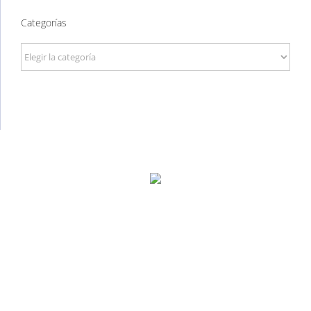
Categorías
Categorías
P. Tec. Walqa, Huesca
974 299 210
central@ecomputer.es