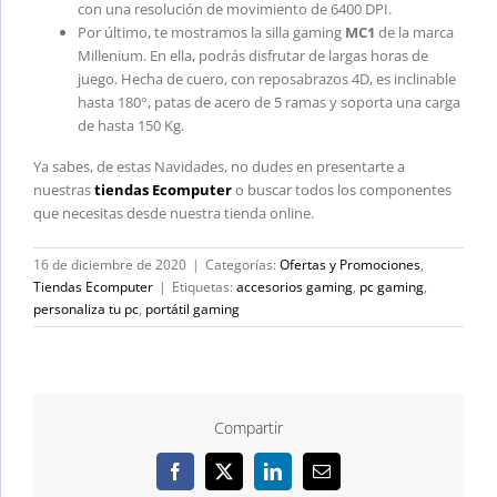
con una resolución de movimiento de 6400 DPI.
Por último, te mostramos la silla gaming
MC1
de la marca
Millenium. En ella, podrás disfrutar de largas horas de
juego. Hecha de cuero, con reposabrazos 4D, es inclinable
hasta 180°, patas de acero de 5 ramas y soporta una carga
de hasta 150 Kg.
Ya sabes,
de estas Navidades, no dudes en presentarte a
nuestras
tiendas Ecomputer
o buscar todos los componentes
que necesitas desde nuestra tienda online.
16 de diciembre de 2020
|
Categorías:
Ofertas y Promociones
,
Tiendas Ecomputer
|
Etiquetas:
accesorios gaming
,
pc gaming
,
personaliza tu pc
,
portátil gaming
Compartir
Facebook
X
LinkedIn
Correo
electrónico