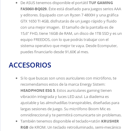
De ASUS tenemos disponible el portátil
TUF GAMING
FA506II-BQ029.
Éste está diseñado para juegos serios AAA
y editores. Equipado con un Ryzen 7 4800H y una gráfica
GTX 1650 TI 4GB, disfrutarás de un juego rápido y fluido
con una mejor imagen. El tamaño de la pantalla es de
15,6” FHD, tiene 16GB de RAM, un disco de 1TB SSD y es un
equipo FREEDOS, con lo que podrás trabajar con el
sistema operativo que mejor te vaya. Desde Ecomputer,
puedes financiarlo desde 91,60€ al mes.
ACCESORIOS
Si lo que buscas son unos auriculares con micrófono, te
recomendamos estos de la marca Energy Sistem:
HEADPHONE ESG 5
. Estos auriculares gaming tienen
vibración integrada y luces LED azul. La diadema es
ajustable y las almohadillas transpirables, diseñadas para
largas sesiones de juego. Su micrófono Boom Mic es
omnidireccional y te permitirá comunicarte sin problemas.
También tenemos disponible el teclado+ratón
KRUSHER
RGB
de KROM. Un teclado retroiluminado, semi-mecánico