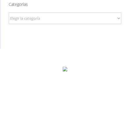
Categorías
Categorías
P. Tec. Walqa, Huesca
974 299 210
central@ecomputer.es