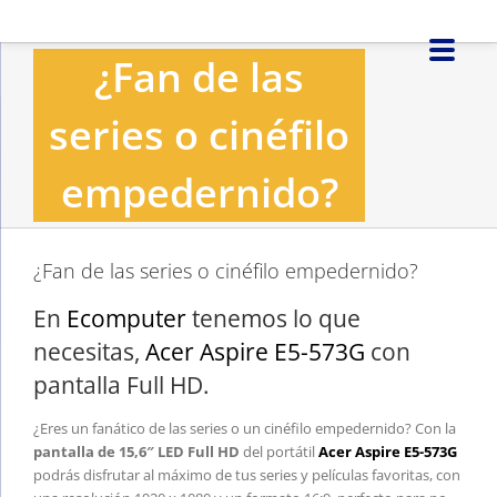
Saltar
al
¿Fan de las
contenido
series o cinéfilo
empedernido?
¿Fan de las series o cinéfilo empedernido?
En
Ecomputer
tenemos lo que
necesitas,
Acer Aspire E5-573G
con
pantalla Full HD.
¿Eres un fanático de las series o un cinéfilo empedernido? Con la
pantalla de 15,6″ LED Full HD
del portátil
Acer Aspire E5-573G
podrás disfrutar al máximo de tus series y películas favoritas, con