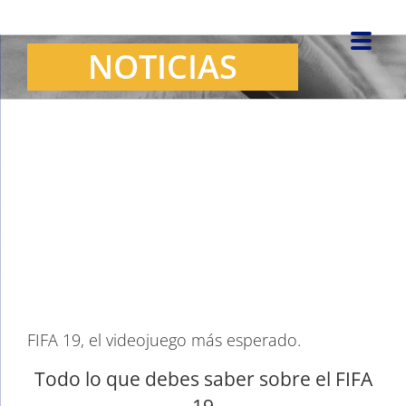
Saltar
al
NOTICIAS
contenido
Ver
imagen
más
grande
FIFA 19, el videojuego más esperado.
Todo lo que debes saber sobre el FIFA
19