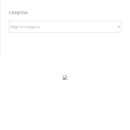
Categorías
Categorías
P. Tec. Walqa, Huesca
974 299 210
central@ecomputer.es