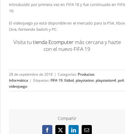
introducido por primera vez en FIFA 18 y fue continuado en FIFA
19.
El videojuego ya está disponible en el mercado para la PS4, Xbox
One, Nintendo Switch y PC.
Visita tu
tienda Ecomputer
más cercana y hazte
con el nuevo FIFA 19
28 de septiembre de 2018
|
Categorías:
Productos
Informática
|
Etiquetas:
FIFA 19
,
fútbol
,
playstation
,
playstation4
,
ps4
,
videojuego
Compartir
Facebook
X
LinkedIn
Correo