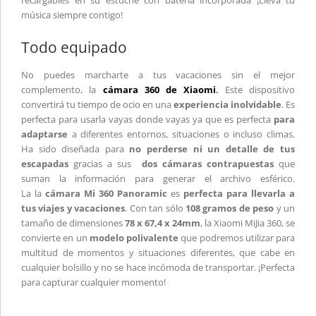
música siempre contigo!
Todo equipado
No puedes marcharte a tus vacaciones sin el mejor
complemento, la
cámara 360 de Xiaomi
.
Este dispositivo
convertirá tu tiempo de ocio en una
experiencia inolvidable
. Es
perfecta para usarla vayas donde vayas ya que es perfecta
para
adaptarse
a diferentes entornos, situaciones o incluso climas.
Ha sido diseñada para
no perderse ni un detalle de tus
escapadas
gracias a sus
dos cámaras contrapuestas
que
suman la información para generar el archivo esférico.
La la
cámara Mi 360 Panoramic
es
perfecta para llevarla a
tus viajes y vacaciones
. Con tan sólo
108 gramos de peso
y un
tamaño de dimensiones
78 x 67,4 x 24mm
, la Xiaomi MiJia 360, se
convierte en un
modelo polivalente
que podremos utilizar para
multitud de momentos y situaciones diferentes, que cabe en
cualquier bolsillo y no se hace incómoda de transportar. ¡Perfecta
para capturar cualquier momento!