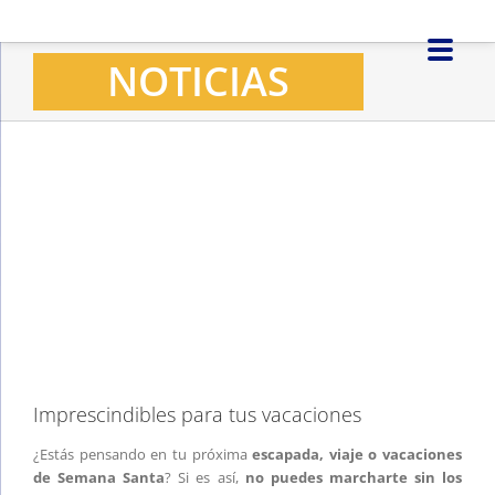
Saltar
al
NOTICIAS
contenido
Ver
imagen
más
grande
Imprescindibles para tus vacaciones
¿Estás pensando en tu próxima
escapada, viaje o vacaciones
de Semana Santa
? Si es así,
no puedes marcharte
sin los