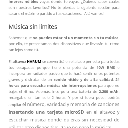
imprescindibles
vayas donde te vayas. ¿Quieres saber cuáles
son nuestros favoritos? No te pierdas la siguiente sección para
sacarle el máximo partido a tus vacaciones. ¡Allá vamos!
Música sin límites
Sabemos que
no puedes estar ni un momento sin tu música
,
por ello, te presentamos dos dispositivos que llevarán tu ritmo
tan lejos como tú.
El
altavoz
HARUM
se convertirá en el aliado perfecto para todas
tus escapadas porque tiene una potencia de
10W RMS
e
incorpora un radiador pasivo que te hará sentir unos potentes
graves y disfrutar de un
sonido nítido y de alta calidad
.
24
horas para escucha música sin interrupciones
para que no
bajes el ritmo. Además, incorpora una batería de
2.200 mAh
,
recargable en tan solo 2 horas. Y por si fuera poco, podrás
el número, variedad y memoria de canciones
ampliar
insertando una tarjeta microSD
en el altavoz y
escuchar música donde quieras sin necesidad de
utilizar otro dispositivo. ¡Que no pare la música!