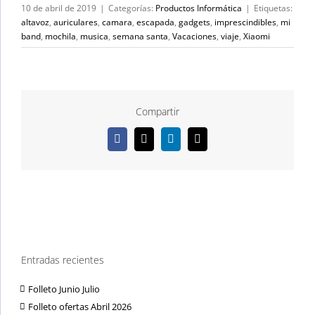
10 de abril de 2019
|
Categorías:
Productos Informática
|
Etiquetas:
altavoz
,
auriculares
,
camara
,
escapada
,
gadgets
,
imprescindibles
,
mi
band
,
mochila
,
musica
,
semana santa
,
Vacaciones
,
viaje
,
Xiaomi
Compartir
Facebook
X
LinkedIn
Correo
electrónico
Entradas recientes
Folleto Junio Julio
Folleto ofertas Abril 2026