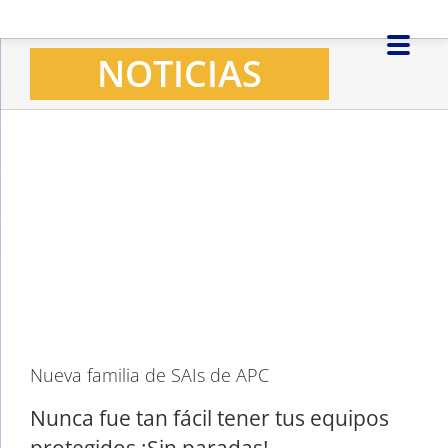
Saltar
al
NOTICIAS
contenido
Ver
imagen
más
grande
Nueva familia de SAIs de APC
Nunca fue tan fácil tener tus equipos
protegidos ¡Sin paradas!