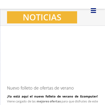
Saltar
al
NOTICIAS
contenido
Ver
imagen
más
grande
Nuevo folleto de ofertas de verano
¡Ya está aquí el nuevo folleto de verano de Ecomputer!
Viene cargado de las
mejores ofertas
para que disfrutes de este