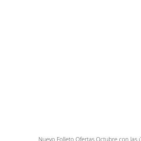
Ver
imagen
más
grande
Nuevo Folleto Ofertas Octubre con las