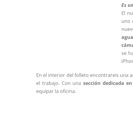
Es un
El n
uno 
nuev
agu
cám
se h
iPhon
En el interior del folleto encontrareis un
el trabajo. Con una
sección dedicada en
equipar la oficina.