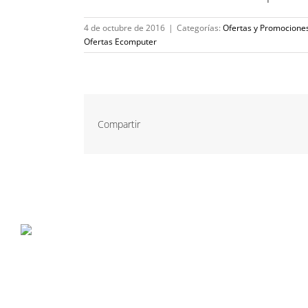
4 de octubre de 2016
|
Categorías:
Ofertas y Promocione
Ofertas Ecomputer
Compartir
P. Tec. Walqa, Huesca
974 299 210
central@ecomputer.es