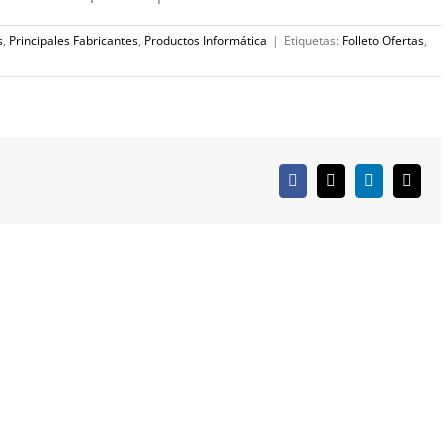
s
,
Principales Fabricantes
,
Productos Informática
|
Etiquetas:
Folleto Ofertas
,
Facebook
X
LinkedIn
Corre
electr
SOLUCIONES
INTERNET
Redes Informáticas
Web Corporativa
Dominios y Alojamientos
Tienda Online
Sistema ERP
Aplicaciones a Medida