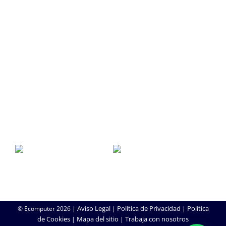
SEO/SEM
SERVICIO TÉCNICO
SAT
Soporte Remoto
Reparación de Móviles
Copias de Seguridad
Aviso Legal
Política de Privacidad
Política
© Ecomputer
2026 |
|
|
de Cookies
Mapa del sitio
Trabaja con nosotros
|
|