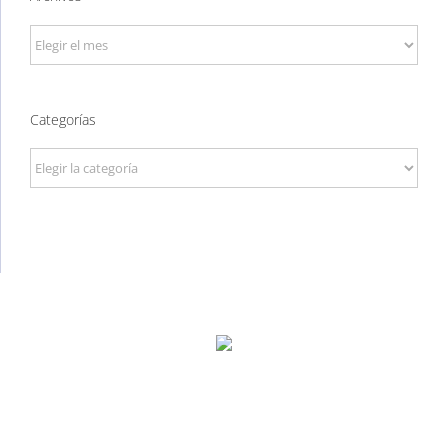
Archivos
Categorías
Categorías
P. Tec. Walqa, Huesca
974 299 210