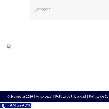
Compartir
P. Tec. Walqa, Huesca
974 299 210
central@ecomputer.es
Aviso Legal
Política de Privacidad
Política de Co
© Ecomputer
2026 |
|
|
974 299 210