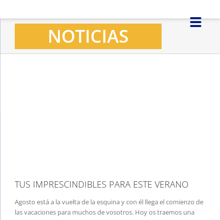
Saltar
al
NOTICIAS
contenido
Ver
imagen
más
grande
TUS IMPRESCINDIBLES PARA ESTE VERANO
Agosto está a la vuelta de la esquina y con él llega el comienzo de
las vacaciones para muchos de vosotros. Hoy os traemos una