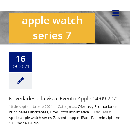
Saltar
al
apple watch
contenido
Novedades a la
series 7
vista. Evento Apple
14/09 2021
Ofertas y
Promociones
16
Principales
Fabricantes
Productos
09, 2021
Informática
Novedades a la vista. Evento Apple 14/09 2021
16 de septiembre de 2021
|
Categorías:
Ofertas y Promociones
,
Principales Fabricantes
,
Productos Informática
|
Etiquetas:
Apple
,
apple watch series 7
,
evento apple
,
iPad
,
iPad mini
,
iphone
13
,
iPhone 13 Pro