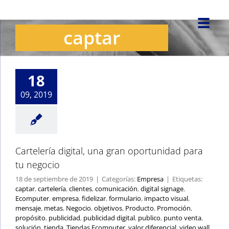
Saltar
al
captar
contenido
Cartelería digital,
una gran
oportunidad para tu
negocio
18
Empresa
09, 2019
Cartelería digital, una gran oportunidad para
tu negocio
18 de septiembre de 2019
|
Categorías:
Empresa
|
Etiquetas:
captar
,
cartelería
,
clientes
,
comunicación
,
digital signage
,
Ecomputer
,
empresa
,
fidelizar
,
formulario
,
impacto visual
,
mensaje
,
metas
,
Negocio
,
objetivos
,
Producto
,
Promoción
,
propósito
,
publicidad
,
publicidad digital
,
publico
,
punto venta
,
solución
,
tienda
,
Tiendas Ecomputer
,
valor diferencial
,
video wall