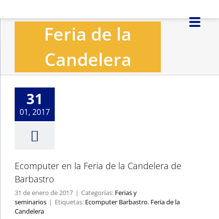
Saltar
al
Feria de la
contenido
Candelera
Ecomputer en la
Feria de la
Candelera de
Barbastro
31
Ferias y seminarios
01, 2017
Ecomputer en la Feria de la Candelera de
Barbastro
31 de enero de 2017
|
Categorías:
Ferias y
seminarios
|
Etiquetas:
Ecomputer Barbastro
,
Feria de la
Candelera