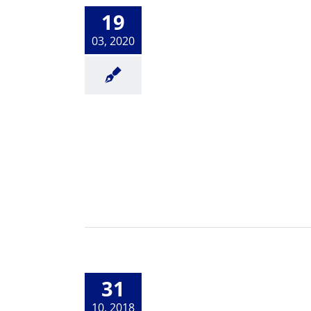
19
Novedades Apple 2020 ¡Desc
Productos Informática
03, 2020
31
Keynote de Apple. Tanto por d
Productos Informática
10, 2018