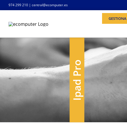
Saltar
974 299 210
|
central@ecomputer.es
al
contenido
GESTIONA 
Ipad Pro