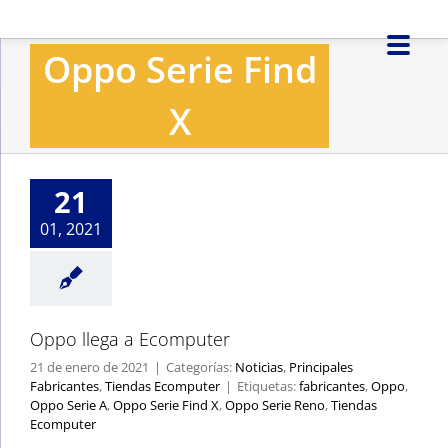
Saltar
al
Oppo Serie Find
contenido
X
Oppo llega a
Ecomputer
Noticias
Principales
21
Fabricantes
Tiendas
Ecomputer
01, 2021
Oppo llega a Ecomputer
21 de enero de 2021
|
Categorías:
Noticias
,
Principales
Fabricantes
,
Tiendas Ecomputer
|
Etiquetas:
fabricantes
,
Oppo
,
Oppo Serie A
,
Oppo Serie Find X
,
Oppo Serie Reno
,
Tiendas
Ecomputer