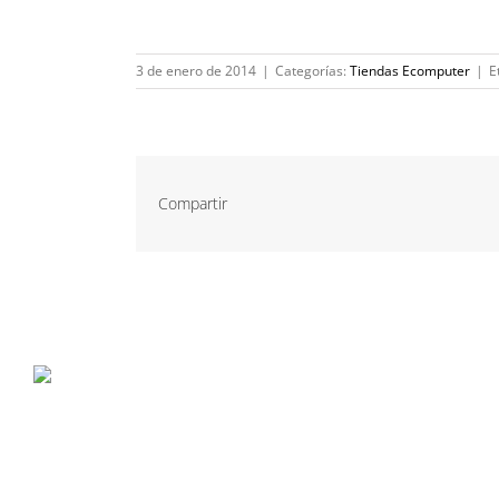
3 de enero de 2014
|
Categorías:
Tiendas Ecomputer
|
E
Compartir
P. Tec. Walqa, Huesca
974 299 210
central@ecomputer.es