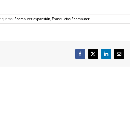
tiquetas:
Ecomputer expansión
,
Franquicias Ecomputer
Facebook
X
LinkedIn
Correo
electró
SOLUCIONES
INTERNET
Redes Informáticas
Web Corporativa
Dominios y Alojamientos
Tienda Online
Sistema ERP
Aplicaciones a Medida