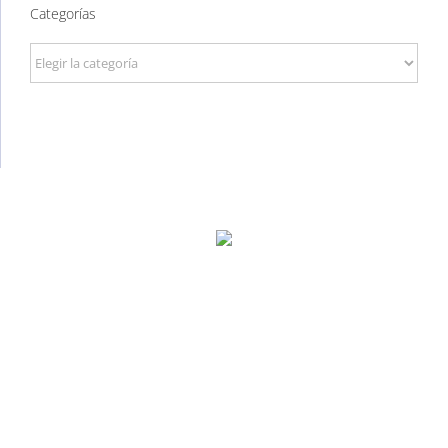
Categorías
Categorías
P. Tec. Walqa, Huesca
974 299 210
central@ecomputer.es