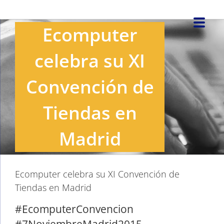
Saltar
al
Ecomputer
contenido
celebra su XI
Convención de
Tiendas en
Madrid
Ecomputer celebra su XI Convención de
Tiendas en Madrid
#EcomputerConvencion
#7NoviembreMadrid2015