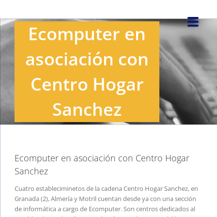
Saltar
al
Ecomputer en
contenido
asociación con
Centro Hogar
Sanchez
Ver
imagen
Ecomputer en asociación con Centro Hogar
más
Sanchez
grande
Cuatro estableciminetos de la cadena Centro Hogar Sanchez, en
Granada (2), Almería y Motril cuentan desde ya con una sección
de informática a cargo de Ecomputer. Son centros dedicados al